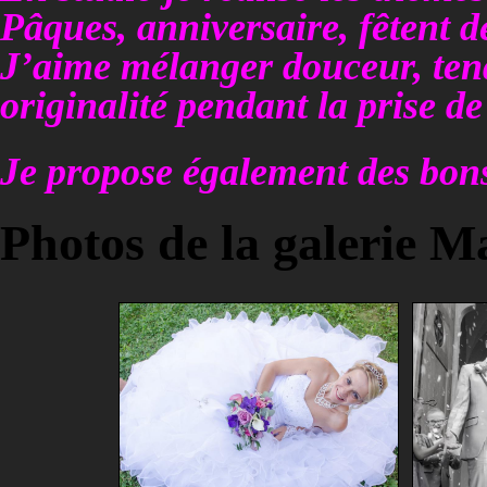
Pâques, anniversaire, fêtent d
J’aime mélanger douceur, tend
originalité pendant la prise de
Je propose également des bon
Photos de la galerie M